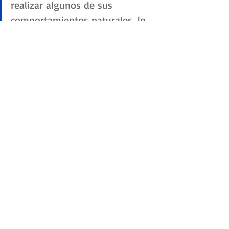
realizar algunos de sus 
comportamientos naturales, lo 
que según la ciencia puede 
causarles una vida de 
frustración”, explica Viscarret. 
“
La evidencia 
también 
demuestra que la seguridad de 
los trabajadores puede ser 
vulnerada, pues las 
enfermedades respiratorias 
provocadas por la exposición al 
polvo y el amoníaco son 
comunes”,
agrega.